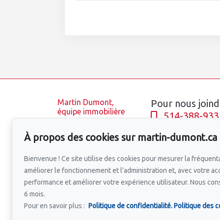
Martin Dumont,
Pour nous joind
équipe immobilière
514-388-933
Accueil
À propos des cookies sur martin-dumont.ca
Équipe
Écrivez-nous u
Propriétés
Bienvenue ! Ce site utilise des cookies pour mesurer la fréquenta
Blogue
améliorer le fonctionnement et l'administration et, avec votre ac
Quartiers
performance et améliorer votre expérience utilisateur. Nous co
Engagement
6 mois.
Pour en savoir plus :
Politique de confidentialité.
Politique des c
Relocalisation