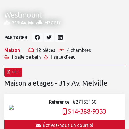
Westmount
319 Av. Melville H3Z2J7
PARTAGER
Maison
12 pièces
4 chambres
1 salle de bain
1 salle d'eau
PDF
Maison à étages - 319 Av. Melville
Référence : #27153160
514-388-9333
Écrivez-nous un courriel