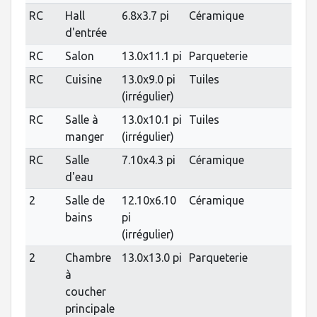
RC
Hall
6.8x3.7 pi
Céramique
d'entrée
RC
Salon
13.0x11.1 pi
Parqueterie
RC
Cuisine
13.0x9.0 pi
Tuiles
(irrégulier)
RC
Salle à
13.0x10.1 pi
Tuiles
manger
(irrégulier)
RC
Salle
7.10x4.3 pi
Céramique
d'eau
2
Salle de
12.10x6.10
Céramique
bains
pi
(irrégulier)
2
Chambre
13.0x13.0 pi
Parqueterie
à
coucher
principale