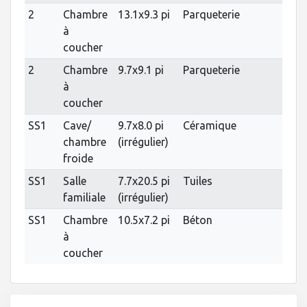
2
Chambre
13.1x9.3 pi
Parqueterie
à
coucher
2
Chambre
9.7x9.1 pi
Parqueterie
à
coucher
SS1
Cave/
9.7x8.0 pi
Céramique
chambre
(irrégulier)
froide
SS1
Salle
7.7x20.5 pi
Tuiles
familiale
(irrégulier)
SS1
Chambre
10.5x7.2 pi
Béton
à
coucher