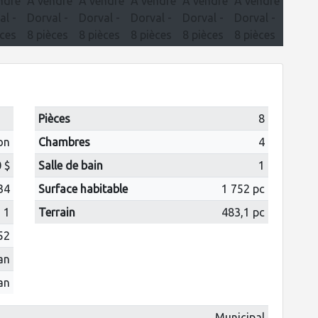
Pièces
8
on
Chambres
4
 $
Salle de bain
1
34
Surface habitable
1 752 pc
1
Terrain
483,1 pc
52
 an
 an
Municipal