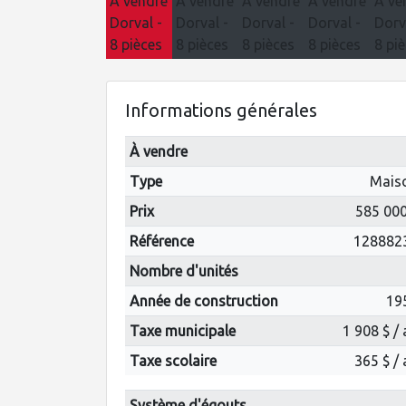
Informations générales
À vendre
Type
Mais
Prix
585 000
Référence
128882
Nombre d'unités
Année de construction
19
Taxe municipale
1 908 $ /
Taxe scolaire
365 $ /
Système d'égouts