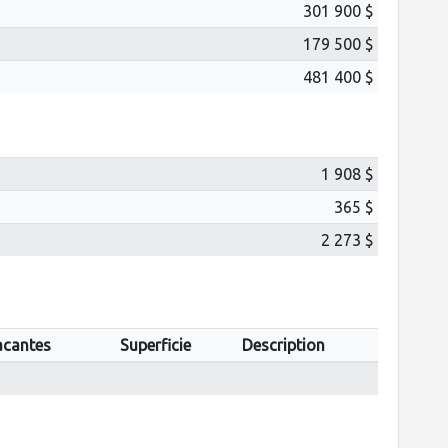
301 900 $
179 500 $
481 400 $
1 908 $
365 $
2 273 $
acantes
Superficie
Description