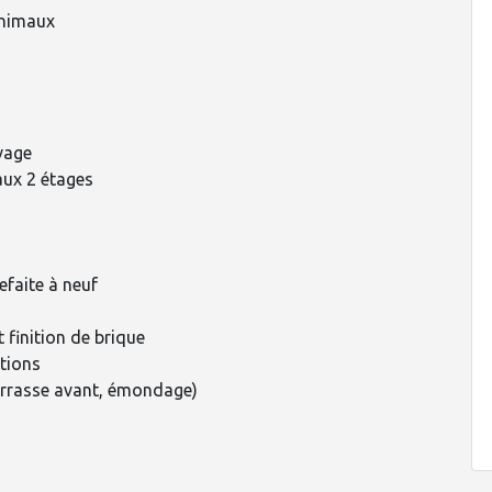
 animaux
avage
aux 2 étages
efaite à neuf
t finition de brique
itions
errasse avant, émondage)