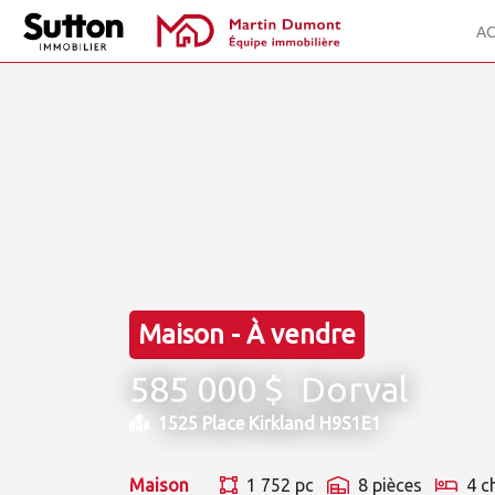
AC
Maison - À vendre
585 000 $
Dorval
1525 Place Kirkland H9S1E1
Maison
1 752 pc
8 pièces
4 c