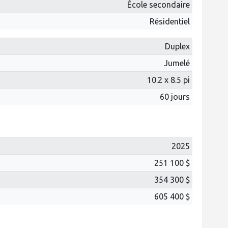
École secondaire
Résidentiel
Duplex
Jumelé
10.2 x 8.5 pi
60 jours
2025
251 100 $
354 300 $
605 400 $