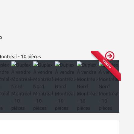
es
VENDU