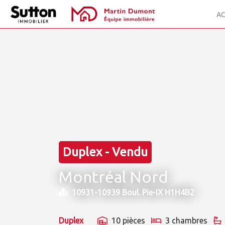
AC
Duplex - Vendu
Montréal Nord
10931-10939 Boul. Pie-IX H1H4B2
Duplex
10 pièces
3 chambres