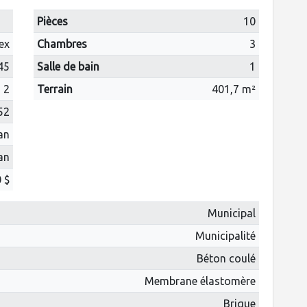
Pièces
10
ex
Chambres
3
45
Salle de bain
1
2
Terrain
401,7 m²
52
 an
 an
 $
Municipal
Municipalité
Béton coulé
Membrane élastomère
Brique