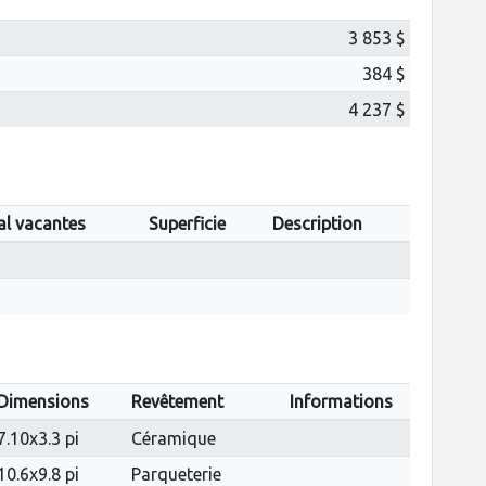
3 853 $
384 $
4 237 $
al vacantes
Superficie
Description
Dimensions
Revêtement
Informations
7.10x3.3 pi
Céramique
10.6x9.8 pi
Parqueterie