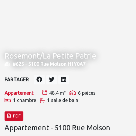
Rosemont/La Petite Patrie
#625 -
5100 Rue Molson H1Y0A7
PARTAGER
Appartement
48,4 m²
6 pièces
1 chambre
1 salle de bain
PDF
Appartement - 5100 Rue Molson