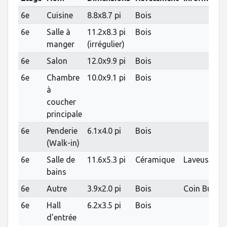
6e
Cuisine
8.8x8.7 pi
Bois
6e
Salle à
11.2x8.3 pi
Bois
manger
(irrégulier)
6e
Salon
12.0x9.9 pi
Bois
6e
Chambre
10.0x9.1 pi
Bois
à
coucher
principale
6e
Penderie
6.1x4.0 pi
Bois
(Walk-in)
6e
Salle de
11.6x5.3 pi
Céramique
Laveuse/Sé
bains
6e
Autre
3.9x2.0 pi
Bois
Coin Burea
6e
Hall
6.2x3.5 pi
Bois
d'entrée