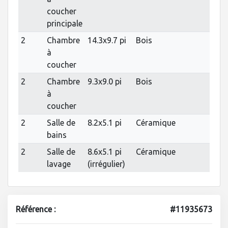
coucher
principale
2
Chambre
14.3x9.7 pi
Bois
à
coucher
2
Chambre
9.3x9.0 pi
Bois
à
coucher
2
Salle de
8.2x5.1 pi
Céramique
bains
2
Salle de
8.6x5.1 pi
Céramique
lavage
(irrégulier)
Référence :
#11935673