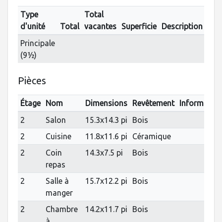
Type
Total
d'unité
Total
vacantes
Superficie
Description
Principale
(9½)
Pièces
Étage
Nom
Dimensions
Revêtement
Informatio
2
Salon
15.3x14.3 pi
Bois
2
Cuisine
11.8x11.6 pi
Céramique
2
Coin
14.3x7.5 pi
Bois
repas
2
Salle à
15.7x12.2 pi
Bois
manger
2
Chambre
14.2x11.7 pi
Bois
à