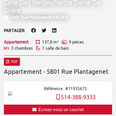
Côte Des Neiges/Notre Dame De
Grâce
5801 Rue Plantagenet H3S2K4
PARTAGER
Appartement
137,8 m²
9 pièces
3 chambres
1 salle de bain
PDF
Appartement - 5801 Rue Plantagenet
Référence : #11935673
514-388-9333
Écrivez-nous un courriel