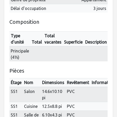
Délai d'occupation
3 jours
Composition
Type
Total
d'unité
Total
vacantes
Superficie
Description
Principale
(4½)
Pièces
Étage
Nom
Dimensions
Revêtement
Informations
SS1
Salon
14.6x10.10
PVC
pi
SS1
Cuisine
12.5x8.8 pi
PVC
SS1
Salle de
6.10x4.3 pi
PVC