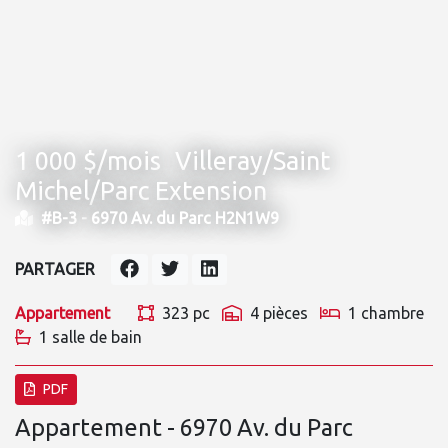
1 000 $/mois
Villeray/Saint
Michel/Parc Extension
#B-3 -
6970 Av. du Parc H2N1W9
PARTAGER
Appartement
323 pc
4 pièces
1 chambre
1 salle de bain
PDF
Appartement - 6970 Av. du Parc