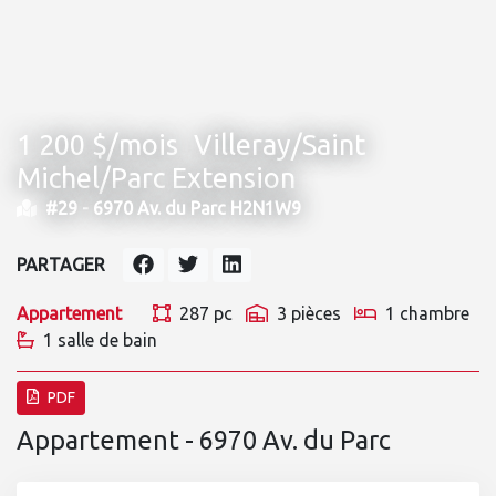
1 200 $/mois
Villeray/Saint
Michel/Parc Extension
#29 -
6970 Av. du Parc H2N1W9
PARTAGER
Appartement
287 pc
3 pièces
1 chambre
1 salle de bain
PDF
Appartement - 6970 Av. du Parc