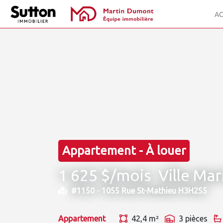
AC
Appartement - À louer
1 625 $/mois
Ville Mar
#1150 -
1055 Rue St-Mathieu H3H2S5
Appartement
42,4 m²
3 pièces