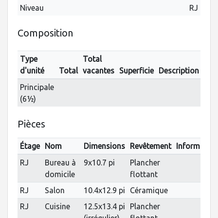
Niveau
RJ
Composition
Type
Total
d'unité
Total
vacantes
Superficie
Description
Principale
(6½)
Pièces
Étage
Nom
Dimensions
Revêtement
Informatio
RJ
Bureau à
9x10.7 pi
Plancher
domicile
flottant
RJ
Salon
10.4x12.9 pi
Céramique
RJ
Cuisine
12.5x13.4 pi
Plancher