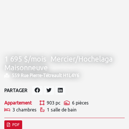
1 695 $/mois
Mercier/Hochelaga
Maisonneuve
559 Rue Pierre-Tétreault H1L4Y6
PARTAGER
Appartement
903 pc
6 pièces
3 chambres
1 salle de bain
PDF