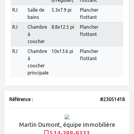
(irrégulier)
flottant
RJ
Salle de
5.3x7.9 pi
Plancher
bains
flottant
RJ
Chambre
8.8x12.5 pi
Plancher
à
flottant
coucher
RJ
Chambre
10x13.6 pi
Plancher
à
flottant
coucher
principale
Référence :
#23051418
Martin Dumont, équipe immobilière
514-388-9333