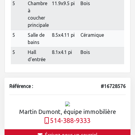
5
Chambre
11.9x9.5 pi
Bois
à
coucher
principale
5
Salle de
8.5x4.11 pi
Céramique
bains
5
Hall
8.1x4.1 pi
Bois
d'entrée
Référence :
#16728576
Martin Dumont, équipe immobilière
514-388-9333