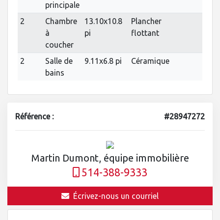
principale
2
Chambre
13.10x10.8
Plancher
à
pi
flottant
coucher
2
Salle de
9.11x6.8 pi
Céramique
bains
Référence :
#28947272
Martin Dumont, équipe immobilière
514-388-9333
Écrivez-nous un courriel