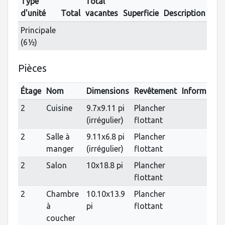
Type
Total
d'unité
Total
vacantes
Superficie
Description
Principale
(6½)
Pièces
Étage
Nom
Dimensions
Revêtement
Informatio
2
Cuisine
9.7x9.11 pi
Plancher
(irrégulier)
flottant
2
Salle à
9.11x6.8 pi
Plancher
manger
(irrégulier)
flottant
2
Salon
10x18.8 pi
Plancher
flottant
2
Chambre
10.10x13.9
Plancher
à
pi
flottant
coucher