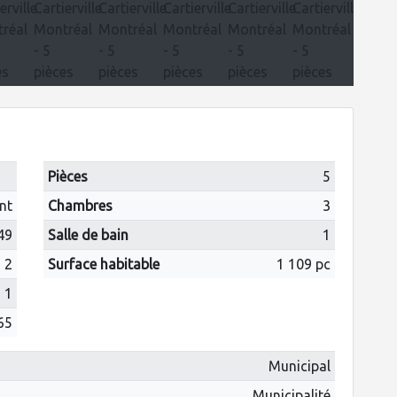
Pièces
5
nt
Chambres
3
49
Salle de bain
1
2
Surface habitable
1 109 pc
1
65
Municipal
Municipalité