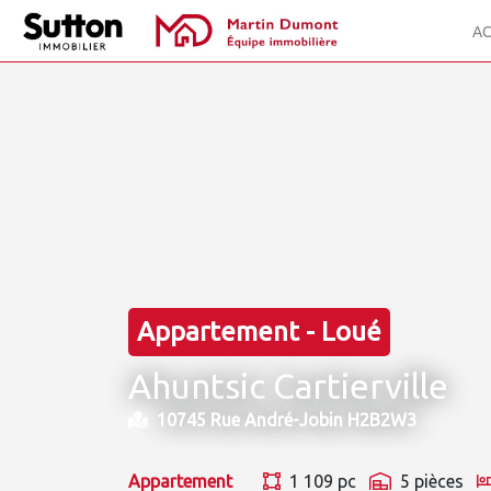
AC
Appartement - Loué
Ahuntsic Cartierville
10745 Rue André-Jobin H2B2W3
Appartement
1 109 pc
5 pièces