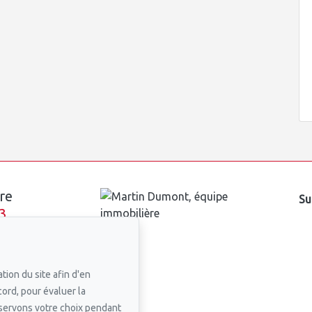
re
Su
3
n courriel
tion du site afin d'en
cord, pour évaluer la
nservons votre choix pendant