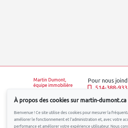
Martin Dumont,
Pour nous joind
équipe immobilière
514-388-933
Accueil
À propos des cookies sur martin-dumont.ca
Équipe
Écrivez-nous u
Propriétés
Bienvenue ! Ce site utilise des cookies pour mesurer la fréquenta
Blogue
améliorer le fonctionnement et l'administration et, avec votre ac
Quartiers
performance et améliorer votre expérience utilisateur. Nous co