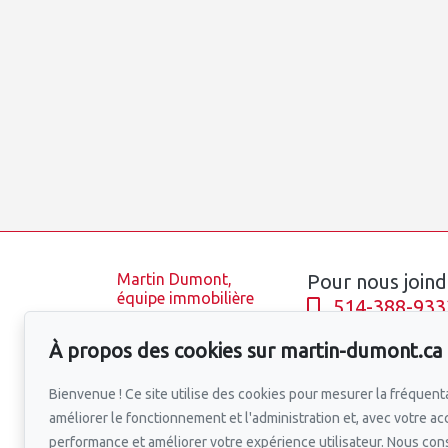
Martin Dumont,
Pour nous joind
équipe immobilière
514-388-933
Accueil
À propos des cookies sur martin-dumont.ca
Équipe
Écrivez-nous u
Propriétés
Bienvenue ! Ce site utilise des cookies pour mesurer la fréquenta
Blogue
améliorer le fonctionnement et l'administration et, avec votre ac
Quartiers
performance et améliorer votre expérience utilisateur. Nous co