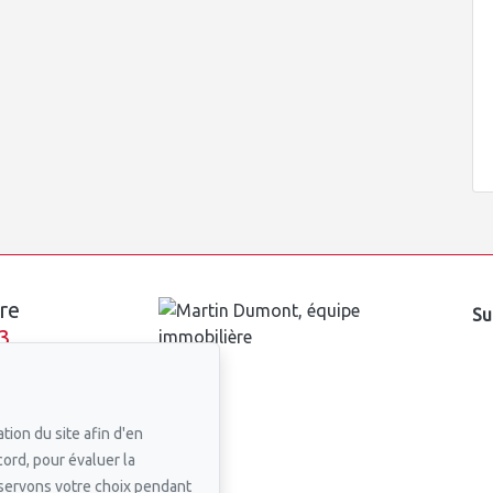
re
Su
3
n courriel
tion du site afin d'en
cord, pour évaluer la
nservons votre choix pendant