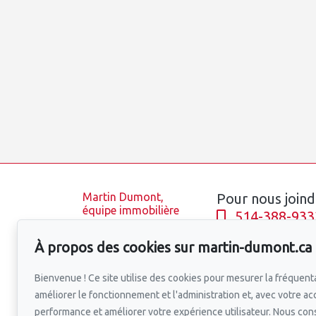
Martin Dumont,
Pour nous joind
équipe immobilière
514-388-933
Accueil
À propos des cookies sur martin-dumont.ca
Équipe
Écrivez-nous u
Propriétés
Bienvenue ! Ce site utilise des cookies pour mesurer la fréquenta
Blogue
améliorer le fonctionnement et l'administration et, avec votre ac
Quartiers
performance et améliorer votre expérience utilisateur. Nous co