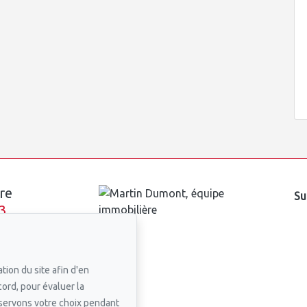
re
Su
3
n courriel
tion du site afin d'en
cord, pour évaluer la
nservons votre choix pendant