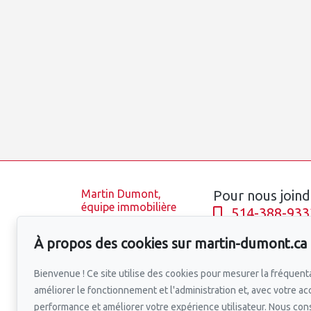
Martin Dumont,
Pour nous joind
équipe immobilière
514-388-933
Accueil
À propos des cookies sur martin-dumont.ca
Équipe
Écrivez-nous u
Propriétés
Bienvenue ! Ce site utilise des cookies pour mesurer la fréquenta
Blogue
améliorer le fonctionnement et l'administration et, avec votre ac
Quartiers
performance et améliorer votre expérience utilisateur. Nous co