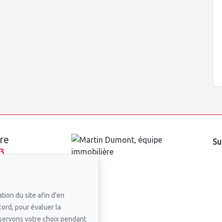
re
Su
3
n courriel
tion du site afin d'en
cord, pour évaluer la
nservons votre choix pendant