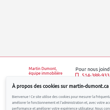
Martin Dumont,
Pour nous joind
équipe immobilière
514-388-933
Accueil
À propos des cookies sur martin-dumont.ca
Équipe
Écrivez-nous u
Propriétés
Bienvenue ! Ce site utilise des cookies pour mesurer la fréquenta
Blogue
améliorer le fonctionnement et l'administration et, avec votre ac
Quartiers
performance et améliorer votre expérience utilisateur. Nous co