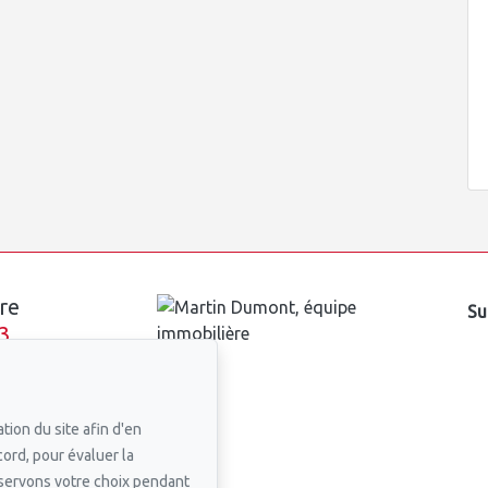
re
Su
3
n courriel
tion du site afin d'en
cord, pour évaluer la
nservons votre choix pendant