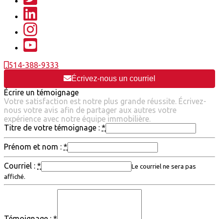
514-388-9333
Écrivez-nous un courriel
Écrire un témoignage
Votre satisfaction est notre plus grande réussite. Écrivez-
nous votre avis afin de partager aux autres votre
expérience avec notre équipe immobilière.
Titre de votre témoignage :
*
Prénom et nom :
*
Courriel :
*
Le courriel ne sera pas
affiché.
Témoignage :
*