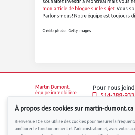
souhaitez investir à Montréal mais vous n
mon article de blogue sur le sujet
. Vous so
Parlons-nous! Notre équipe est toujours d
Crédits photo : Getty Images
Martin Dumont,
Pour nous joind
équipe immobilière
514-388-933
Accueil
À propos des cookies sur martin-dumont.ca
Équipe
Écrivez-nous u
Propriétés
Bienvenue ! Ce site utilise des cookies pour mesurer la fréquenta
Blogue
améliorer le fonctionnement et l'administration et, avec votre ac
Quartiers